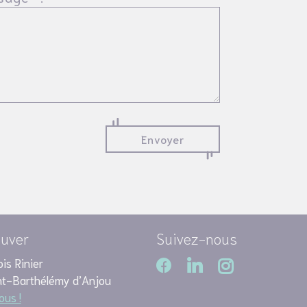
ouver
Suivez-nous
is Rinier
nt-Barthélémy d’Anjou
us !