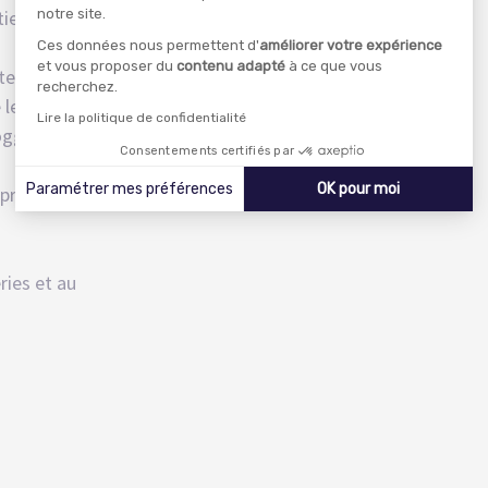
er de liants
notre site.
Ces données nous permettent d'
améliorer votre expérience
et vous proposer du
contenu adapté
à ce que vous
tes décoratives.
recherchez.
 les pénétrations d’eau
Lire la politique de confidentialité
loggias, coursives pour
Consentements certifiés par
Paramétrer mes préférences
OK pour moi
s produits ménages
Axeptio consent
Plateforme de Gestion du Consentement : Personnalisez 
Notre plateforme vous permet d'adapter et de gérer vos p
ries et au