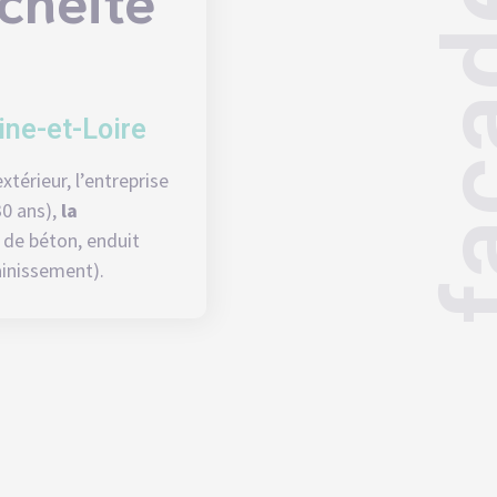
faça
ine-et-Loire
extérieur
, l’entreprise
0 ans),
la
s de béton, enduit
ainissement).