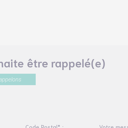
uhaite être rappelé(e)
rappelons
Code Postal* :
Votre mes