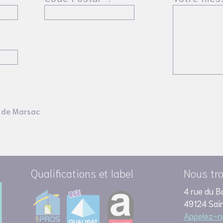
de Marsac
Qualifications et label
Nous tr
4 rue du Bo
49124 Sai
Appelez-no