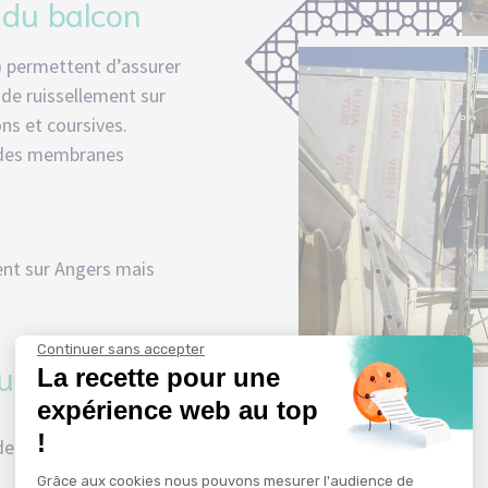
 du balcon
Professionnels – Ravalement
)
permettent d’assurer
 de ruissellement sur
ons et coursives.
r des membranes
ent sur Angers mais
Continuer sans accepter
uide
La recette pour une
expérience web au top
!
de dalles béton avec
Professionnels – Ravalement
Grâce aux cookies nous pouvons mesurer l'audience de