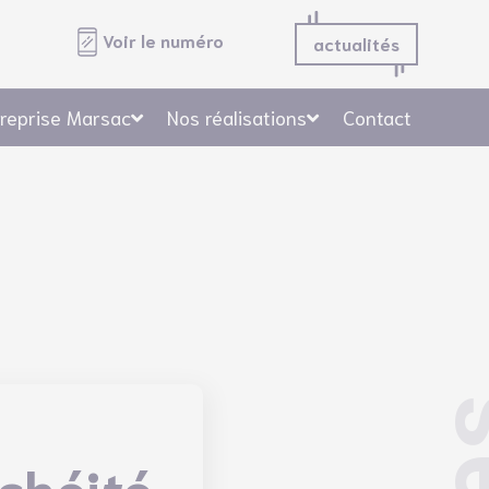
Voir le numéro
actualités
treprise Marsac
Nos réalisations
Contact
ment, Sols, Murs, Façade
chéité