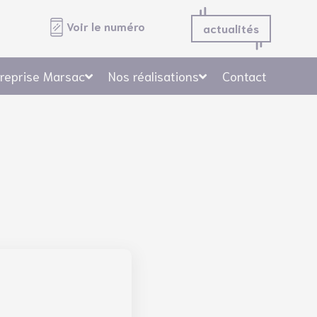
Voir le numéro
actualités
treprise Marsac
Nos réalisations
Contact
ment, Sols, Murs, Façade