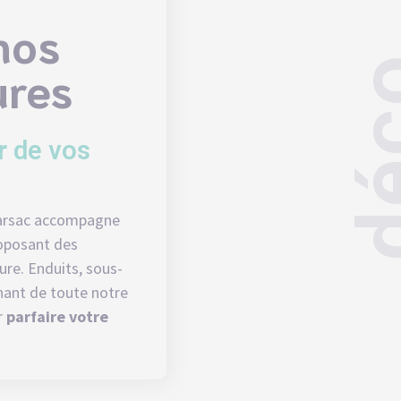
nos
dé
ures
r de vos
 Marsac accompagne
roposant des
ure
. Enduits, sous-
nant de toute notre
r
parfaire votre