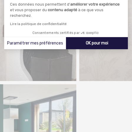
Ces données nous permettent d'
améliorer votre expérience
et vous proposer du
contenu adapté
à ce que vous
recherchez.
Lire la politique de confidentialité
Consentements certifiés par
Paramétrer mes préférences
OK pour moi
Axeptio consent
Plateforme de Gestion du Consentement : Personnalisez 
Notre plateforme vous permet d'adapter et de gérer vos p
Particuliers décoratio