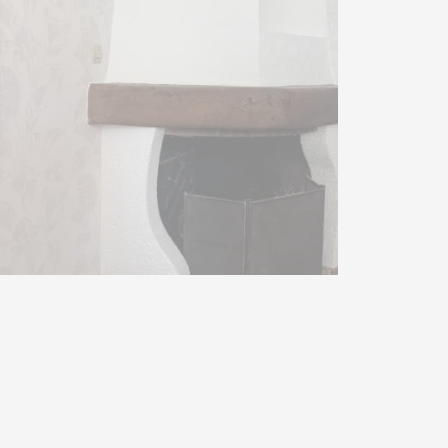
vos Options
aramètres de confidentialité, en garantissant la conformit
n à Angers