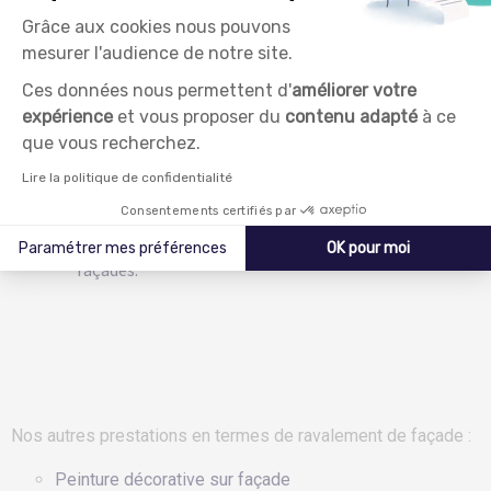
A base de revêtement souple d’
imperméabilité
Grâce aux cookies nous pouvons
composé de polymères offrant une résistance à la
mesurer l'audience de notre site.
fissuration de 0,2 mm à 2 mm (avec armature),
Ces données nous permettent d'
améliorer votre
Ils s’appliquent en revêtement semi-épais avec des
expérience
et vous proposer du
contenu adapté
à ce
aspects de finition lisse ou structuré, mat et
que vous recherchez.
satiné,
Lire la politique de confidentialité
Application d’enduit taloché ou gratté. Aspect
multiples,
Consentements certifiés par
Ces produits assainissent et protègent vos
Paramétrer mes préférences
OK pour moi
façades.
Axeptio consent
Plateforme de Gestion du Consentement : Personnalisez vo
Notre plateforme vous permet d'adapter et de gérer vos par
Nos autres prestations en termes de ravalement de façade :
Peinture décorative sur façade