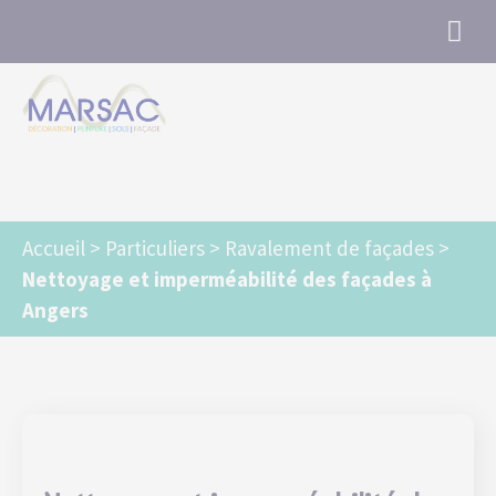
Marsac Angers : Peinture, Revêtements,
Ravalement, Sols, Murs, Façade
Accueil
>
Particuliers
>
Ravalement de façades
>
Nettoyage et imperméabilité des façades à
Angers