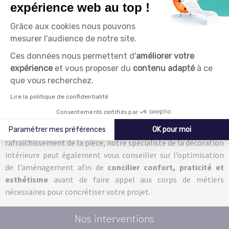
également à votre service pour vous donner des conseils pour
expérience web au top !
sublimer votre ameublement
. Couleurs, textures, motifs,
effets,
notre décoratrice intérieur
vient en aide sur les projets
Grâce aux cookies nous pouvons
de décoration pour vos missions de peinture et de revêtement
mesurer l'audience de notre site.
de sol.
Ces données nous permettent d'
améliorer votre
expérience
et vous proposer du
contenu adapté
à ce
Que vous ayez déjà une idée de l’ambiance ou des couleurs,
que vous recherchez.
Marsac concrétise vos envies ou
vous accompagne pour
trouver l’inspiration
. Avant de passer le cap, nous pouvons
Lire la politique de confidentialité
vous aider à trouver la bonne idée déco et l’esthétisme pièce
Consentements certifiés par
par pièce et vous assurons de la viabilité de votre projet en
fonction de votre budget et de vos envies. Outre le
Paramétrer mes préférences
OK pour moi
rafraîchissement de la pièce, notre spécialiste de la
décoration
Axeptio consent
Plateforme de Gestion du Consentement : Personnalisez vo
intérieure
peut également vous conseiller sur l’optimisation
Notre plateforme vous permet d'adapter et de gérer vos par
de l’aménagement afin de
concilier confort, praticité et
esthétisme
avant de faire appel aux corps de métiers
nécessaires pour concrétiser votre projet.
Nos interventions