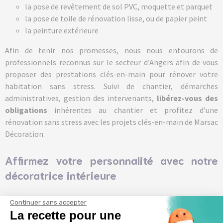
la pose de revêtement de sol PVC, moquette et parquet
la pose de toile de rénovation lisse, ou de papier peint
la peinture extérieure
Afin de tenir nos promesses, nous nous entourons de
professionnels reconnus sur le secteur d’Angers afin de vous
proposer des prestations clés-en-main pour rénover votre
habitation sans stress. Suivi de chantier, démarches
administratives, gestion des intervenants,
libérez-vous des
obligations
inhérentes au chantier et profitez d’une
rénovation sans stress avec les projets clés-en-main de Marsac
Décoration.
Affirmez votre personnalité avec notre
décoratrice intérieure
Au-delà de la fourniture nécessaire pour le bon déroulement
Continuer sans accepter
des travaux de rénovation, notre décoratrice d’intérieur est
La recette pour une