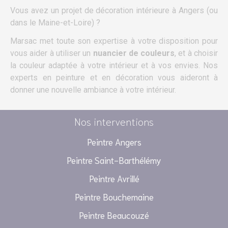
Vous avez un projet de décoration intérieure à Angers (ou
dans le Maine-et-Loire) ?
Marsac met toute son expertise à votre disposition pour
vous aider à utiliser un
nuancier de couleurs
, et à choisir
la couleur adaptée à votre intérieur et à vos envies. Nos
experts en peinture et en décoration vous aideront à
donner une nouvelle ambiance à votre intérieur.
Nos interventions
Peintre Angers
Peintre Saint-Barthélémy
Peintre Avrillé
Peintre Bouchemaine
Peintre Beaucouzé